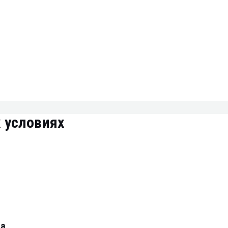
 условиях
на