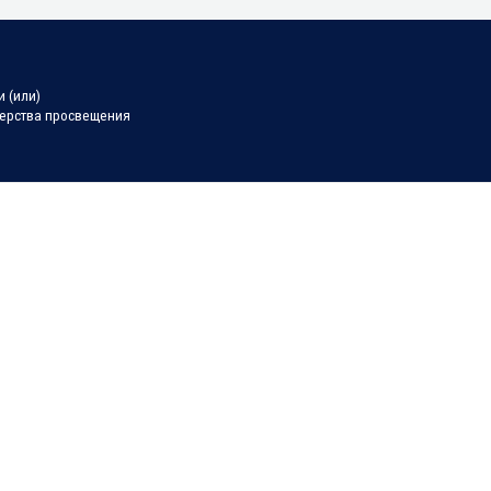
 (или)
терства просвещения