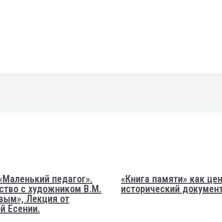
«Маленький педагог».
«Книга памяти» как це
ство с художником В.М.
исторический докумен
вым», Лекция от
й Есении.