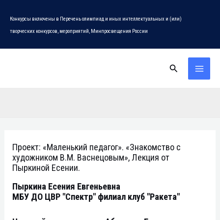
Перейти
Конкурсы включены в Перечень олимпиад и иных интеллектуальных и (или)
к
творческих конкурсов, мероприятий, Минпросвещения России
содержимому
Поиск
MAI
MEN
Проект: «Маленький педагог». «Знакомство с
художником В.М. Васнецовым», Лекция от
Пыркиной Есении.
Пыркина Есения Евгеньевна
МБУ ДО ЦВР "Спектр" филиал клуб "Ракета"