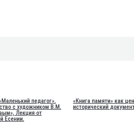
«Маленький педагог».
«Книга памяти» как це
ство с художником В.М.
исторический докумен
вым», Лекция от
й Есении.