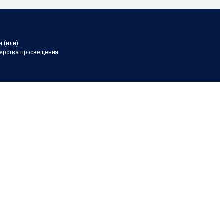
 (или)
терства просвещения