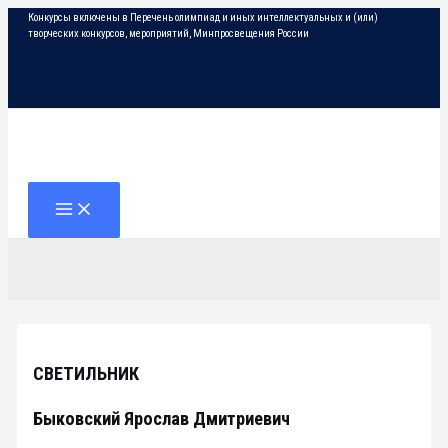
Перейти
Конкурсы включены в Перечень олимпиад и иных интеллектуальных и (или)
к
творческих конкурсов, мероприятий, Минпросвещения России
содержимому
Поиск
MAIN
MENU
СВЕТИЛЬНИК
Быковский Ярослав Дмитриевич