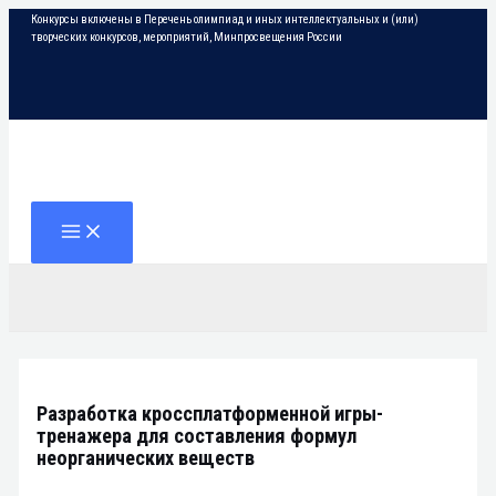
Перейти
Конкурсы включены в Перечень олимпиад и иных интеллектуальных и (или)
к
творческих конкурсов, мероприятий, Минпросвещения России
содержимому
Поиск
MAIN
MENU
Разработка кроссплатформенной игры-
тренажера для составления формул
неорганических веществ