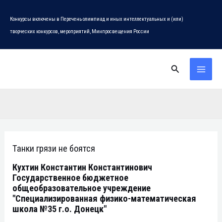
Перейти
Конкурсы включены в Перечень олимпиад и иных интеллектуальных и (или)
к
творческих конкурсов, мероприятий, Минпросвещения России
содержимому
Поиск
MAI
MEN
Танки грязи не боятся
Кухтин Константин Константинович
Государственное бюджетное
общеобразовательное учреждение
"Специализированная физико-математическая
школа №35 г.о. Донецк"