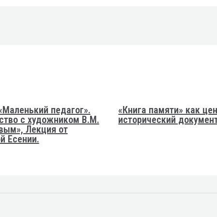
«Маленький педагог».
«Книга памяти» как це
ство с художником В.М.
исторический докумен
вым», Лекция от
й Есении.