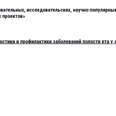
овательных, исследовательских, научно-популярны
х проектов»
остики и профилактики заболеваний полости рта у