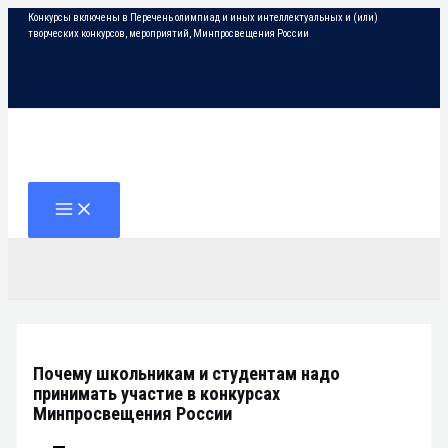
Перейти
Конкурсы включены в Перечень олимпиад и иных интеллектуальных и (или)
к
творческих конкурсов, мероприятий, Минпросвещения России
содержимому
Поиск
MAIN
MENU
Почему школьникам и студентам надо
принимать участие в конкурсах
Минпросвещения России